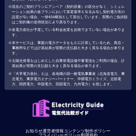
現在のご契約プランにアンペア（契約容量）の区分がなく、シミュレ
ーション結果の各プランにおいて算定基準となるみなし契約電力等の
設定がない場合、一律40A相当として算出しています。実際のご負担額
はご契約後の使用状況により異なります。
各電力会社が予定している料金改定を反映できていない場合がありま
す。
本サービスは、家庭の電力データをもとに計算しているため、商店・
事務所などでは計算結果が実際の支払額と大きく異なる場合がありま
す。
太陽光発電をはじめとした自家発電設備や蓄電池をご利用の場合、計
算結果が実際の支払額と大きく異なる場合があります。
「大手電力会社」とは、各地域の旧一般電気事業者（北海道電力、東
北電力、東京電力エナジーパートナー、中部電力ミライズ、北陸電
力、関西電力、中国電力、四国電力、九州電力）を指します。
お知らせ
運営者情報
コンテンツ制作ポリシー
プライバシーポリシー
利用規約