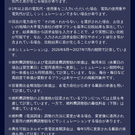
気代と差が生じる場合があります。
1年以上前の電気代・使用量をご入力いただいた場合、電気の使用量や
電気代が正しくシミュレーションできない場合があります。
現在の電力会社で「その他・わからない」を選択された場合、お住ま
いの地域の大手電力会社の標準プランを基準に比較結果を算出してい
ます。結果画面から請求金額を入力することで、より実態に近い比較
が可能です。なお、入力された請求金額に割引やポイント値引き等が
含まれている場合、比較結果に差が生じることがあります。
本シミュレーションは、2026年8月〜2027年7月の期間で計算していま
す。
燃料費調整額および電源調達費調整額の単価は、毎月末日（休業日の
場合は翌営業日）に翌月適用分へ更新し、シミュレーション期間中は
同一単価を12カ月間適用して計算しています。なお、毎分・毎日など
高頻度で単価が変動するプランは本サービスの掲載対象外です。
容量拠出金相当額の単価は、各電力会社が公表する最新の単価を用い
て計算しています。
燃料費調整額の上限価格が設定されているプランについては上限を考
慮して計算しています。一方で、燃料費調整額の最低料金（下限）は
考慮していません。
燃料費（電源調達）調整の方法に変更がある場合、変更後に適用され
る翌月の燃料費調整額などでシミュレーションする場合があります。
再生可能エネルギー発電促進賦課金は、毎年5月に更新される最新の単
価を用いて計算しています。