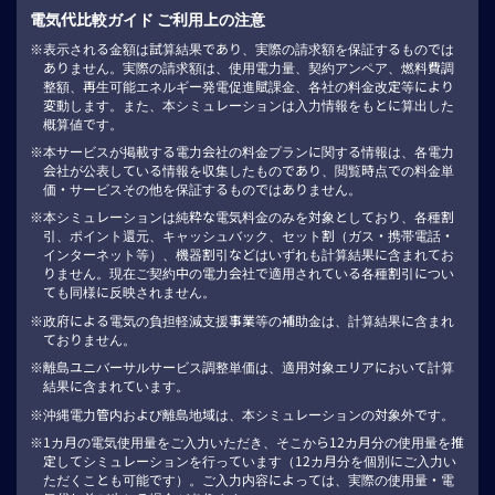
電気代比較ガイド ご利用上の注意
表示される金額は試算結果であり、実際の請求額を保証するものでは
ありません。実際の請求額は、使用電力量、契約アンペア、燃料費調
整額、再生可能エネルギー発電促進賦課金、各社の料金改定等により
変動します。また、本シミュレーションは入力情報をもとに算出した
概算値です。
本サービスが掲載する電力会社の料金プランに関する情報は、各電力
会社が公表している情報を収集したものであり、閲覧時点での料金単
価・サービスその他を保証するものではありません。
本シミュレーションは純粋な電気料金のみを対象としており、各種割
引、ポイント還元、キャッシュバック、セット割（ガス・携帯電話・
インターネット等）、機器割引などはいずれも計算結果に含まれてお
りません。現在ご契約中の電力会社で適用されている各種割引につい
ても同様に反映されません。
政府による電気の負担軽減支援事業等の補助金は、計算結果に含まれ
ておりません。
離島ユニバーサルサービス調整単価は、適用対象エリアにおいて計算
結果に含まれています。
沖縄電力管内および離島地域は、本シミュレーションの対象外です。
1カ月の電気使用量をご入力いただき、そこから12カ月分の使用量を推
定してシミュレーションを行っています（12カ月分を個別にご入力い
ただくことも可能です）。ご入力内容によっては、実際の使用量・電