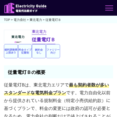
TOP
>
電力会社
>
東北電力
>
従量電灯Ｂ
東北電力
従量電灯Ｂ
燃料調整費
料金タイプ
解約金
ファミリー
上限あり
従量制
なし
向け
従量電灯Ｂの概要
従量電灯Bは、東北電力エリアで
最も契約者数が多い
スタンダードな電気料金プラン
です。電力自由化以前
から提供されている規制料金（特定小売供給約款）に
基づくプランで、料金の変更には政府の認可が必要と
なるため、電力会社の判断だけで値上げされることが