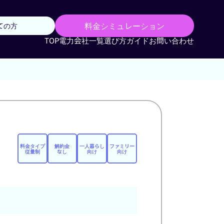
料金シミュレーション
ての方
TOP
電力会社一覧
選び方ガイド
お問い合わせ
料金タイプ
解約金
一人暮らし
ファミリー
従量制
なし
向け
向け