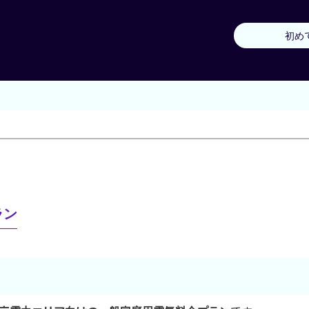
初め
ラン